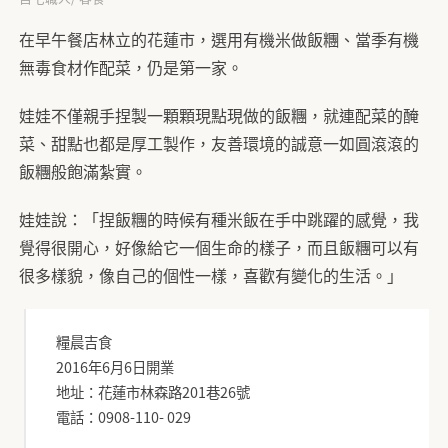
在早午餐店林立的花蓮市，選用有機米做飯糰、當季有機
無毒食材作配菜，仍是第一家。
娃娃不僅親手捏製一顆顆現點現做的飯糰，就連配菜的醃
菜、甜點也都是厚工製作，友善環境的誠意一如圓滾滾的
飯糰般飽滿紮實。
娃娃說：「捏飯糰的時候有種米飯在手中跳躍的感覺，我
覺得很開心，好像給它一個生命的樣子，而且飯糰可以有
很多樣貌，像自己的個性一樣，喜歡有變化的生活。」
糧晨吉食
2016年6月6日開業
地址：花蓮市林森路201巷26號
電話：0908-110- 029