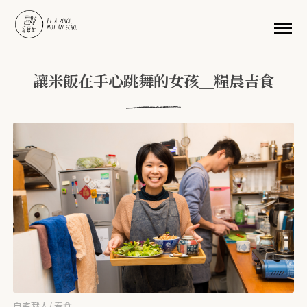
移至主內容
讓米飯在手心跳舞的女孩＿糧晨吉食
自宅職人
/
春食