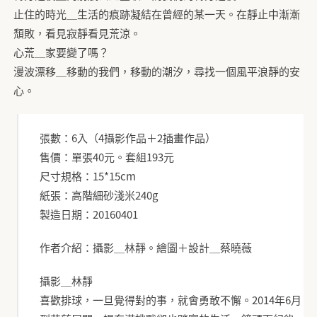
止住的時光＿生活的痕跡凝結在曾經的某一天。在靜止中漸漸
頹敗，看見寂靜看見荒涼。
心荒＿家要變了嗎？
漫波漂移＿移動的我們，移動的潮汐，尋找一個風平浪靜的安
心。
張數：6入（4攝影作品＋2插畫作品）
售價：單張40元。套組193元
尺寸規格：15*15cm
紙張：高階細砂淺米240g
製造日期：20160401
作者介紹：攝影＿林靜。繪圖＋設計＿蔡曉薇
攝影＿林靜
喜歡排球，一旦覺得對的事，就會勇敢不懈。2014年6月