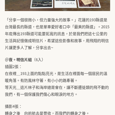
「分享一個很微小，但力量強大的故事。」花蓮的193縣道是
台灣最長的縣道，也是單車愛好者口中「最美的縣道」。2015
年底傳出193縣道可能要拓寬的訊息，於是我們把這七公里的
生活與記憶做成明信片，希望這些影像和故事，用飛翔的明信
片讓更多人了解，分享出去~
＠
夜。明信片組
（6入）
插圖2張：
在夜裡＿193上面的點點亮光，是生活在裡面每一個居民的溫
暖角落。有防風林守著，有小小的路牽著。
等天光＿這片林子和海岸總是會在，讓不斷遷徙類的飛不動的
我們，有一個保護我們傷心和眼淚的地方。
攝影4張：
轉身之後＿向前航去是豐收，而我們的轉身之後。