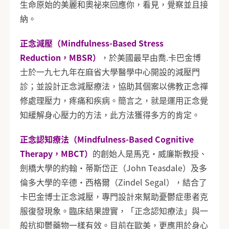
生命原始的美麗和奧祕來回應你，看見，覺察並且接
納。
正念減壓（Mindfulness-Based Stress
Reduction，MBSR）
，於美國最早由喬.卡巴金博
士於一九七九年在麻省大學醫學中心開設的減壓門
診；並設計正念減壓療法，協助其個案以佛教正念禪
修處理壓力，疼痛和疾病。簡言之，就是運用正念覺
知緩解身心壓力的方法，此方法獲得多方的肯定。
正念認知療法（Mindfulness-Based Cognitive
Therapy，MBCT）
的創始人是馬克‧威廉斯教授、
劍橋大學的約翰‧蒂斯岱正（John Teasdale）及多
倫多大學的辛德‧西格爾（Zindel Segal），結合了
卡巴金博士正念減壓，專門設計來幫助憂鬱症患者克
服復發現象。臨床結果證實，「正念認知療法」與一
般抗抑鬱藥物一樣有效。目前在歐美，更應用於身心