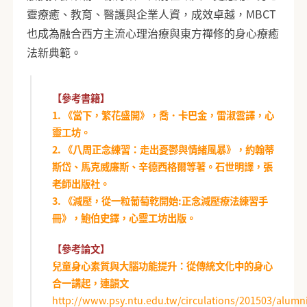
靈療癒、教育、醫護與企業人資，成效卓越，MBCT
也成為融合西方主流心理治療與東方禪修的身心療癒
法新典範。
【參考書籍】
1. 《當下，繁花盛開》，喬．卡巴金，雷淑雲譯，心
靈工坊。
2. 《八周正念練習：走出憂鬱與情緒風暴》，約翰蒂
斯岱、馬克威廉斯、辛德西格爾等著。石世明譯，張
老師出版社。
3. 《減壓，從一粒葡萄乾開始:正念減壓療法練習手
冊》，鮑伯史鐸，心靈工坊出版。
【參考論文】
兒童身心素質與大腦功能提升：從傳統文化中的身心
合一講起，連韻文
http://www.psy.ntu.edu.tw/circulations/201503/alumn