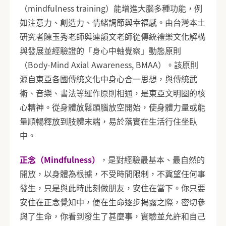
（mindfulness training）能增進大腦多種功能，例
如注意力、創造力、情緒調節與幸福感。由台灣本土
研究者陳玉秀老師與連韻文老師從傳統禮樂文化解構
與發展並經驗證的「身心中軸覺察」動態原則
（Body-Mind Axial Awareness, BMAA）。該原則
源自東亞各國傳統文化中身心合一思想，與傳統武
術、音樂、書法等運作原則相通，是東亞文明圈的核
心精神。從身體放鬆頭腦放空開始，使身體力量或能
量順暢釋放到肢體末端，易於落實在生活行住坐臥
中。
正念（Mindfulness）
，是對經驗最基本、最自然的
開放，以身體為根據，不受時間限制，不冀望任何事
發生，只是與此時此刻做朋友，安住在當下。你只要
安住在正念覺知中，便在生命逐步揭露之際，密切參
與了生命，你看到發生了甚麼事，實驗並允許和自己