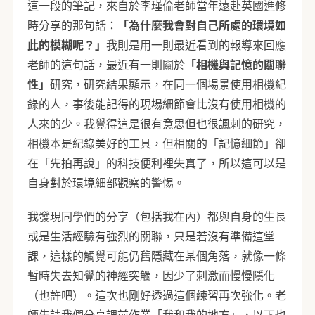
這一段的筆記，來自於李瑾倫老師當年遠赴英國進修
時分享的那句話：
「為什麼我會對自己所處的環境如
此的模糊呢？」
我則是用一則最近看到的報導來回應
老師的這句話，最近有一則關於
「相機與記憶的關聯
性」
研究，研究結果顯示，在同一個場景使用相機紀
錄的人，事後能記得的現場細節會比沒有使用相機的
人來的少。我覺得這是很有意思但也很諷刺的研究，
相機本是紀錄美好的工具，但相關的「記憶細節」卻
在「先拍再說」的科技便利裡失真了，所以這可以是
自身對於環境細部觀察的警惕。
我發現同學們的分享（包括我在內）都與自身的生長
或是生活經驗有強烈的關聯，只是若沒有準備這堂
課，這樣的觸覺可能仍舊隱藏在某個角落，就像一條
暫時失去知覺的神經突觸，因少了刺激而慢慢隱化
（也許吧）。這次也剛好透過這個練習再次強化。老
師先請我們分享課前作業「我和我的地方」，以下也