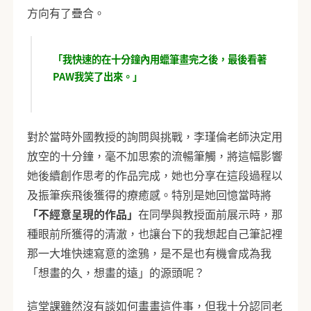
方向有了疊合。
「我快速的在十分鐘內用蠟筆畫完之後，最後看著
PAW我笑了出來。」
對於當時外國教授的詢問與挑戰，李瑾倫老師決定用
放空的十分鐘，毫不加思索的流暢筆觸，將這幅影響
她後續創作思考的作品完成，她也分享在這段過程以
及振筆疾飛後獲得的療癒感。特別是她回憶當時將
「不經意呈現的作品」
在同學與教授面前展示時，那
種眼前所獲得的清澈，也讓台下的我想起自己筆記裡
那一大堆快速寫意的塗鴉，是不是也有機會成為我
「想畫的久，想畫的遠」的源頭呢？
這堂課雖然沒有談如何畫畫這件事，但我十分認同老