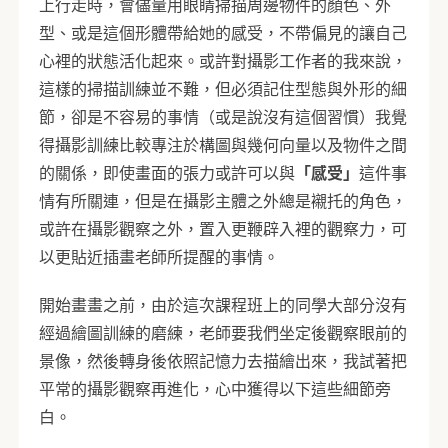
上行走時，會儘量用眼睛掃描周邊物件的顏色、外
型、或是這個形體帶給她的感受，不帶偏見的讓自己
心裡的狀態活化起來。或許對攝影工作者的我來說，
這樣的掃描訓練並不難，但必須記住型態與外形的細
節，卻是不容易的事情（或是說沒有這個習慣）我覺
得攝影訓練比較專注於構圖與幾何向量以及物件之間
的關係，即使畫面的張力或許可以與
「感受」
這件事
情有所關連，但是在攝影主體之外總是襯托的角色，
或許在攝影觀察之外，置入更鞭辟入裡的觀察力，可
以更貼近插畫老師所提醒的事情。
開始畫畫之前，由於這次課程班上的同學大部分沒有
經過繪圖訓練的磨練，老師要我們坐定後觀察眼前的
景像，然後轉身後依照記憶力去描繪出來，我試著把
平常的攝影觀察再進化，心中獲得以下這些細節旁
白。